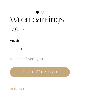
Wren earrings
Preis
17,95 €
Anzahl
*
Nur noch 2 verfügbar
In den Warenkorb
material
stainless steel