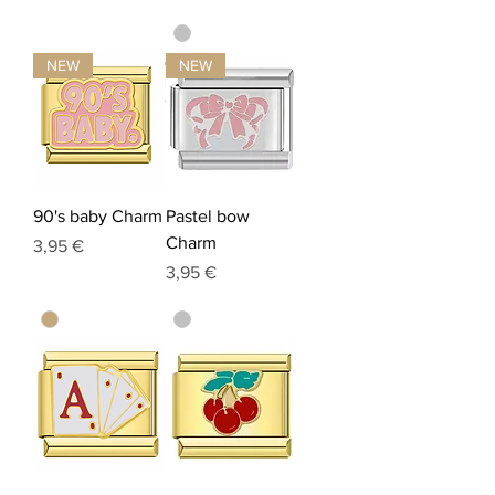
NEW
NEW
90's baby Charm
Pastel bow
Charm
Preis
3,95 €
Preis
3,95 €