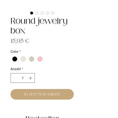
Round jewelry
box
Preis
15,95 €
Color
*
Anzahl
*
In den Warenkorb