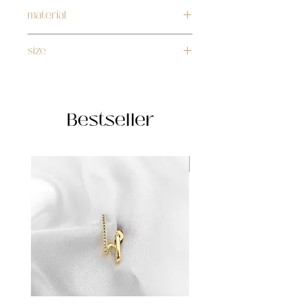
material
stainless steel
size
adjustable
Bestseller
WATERPROOF ☂