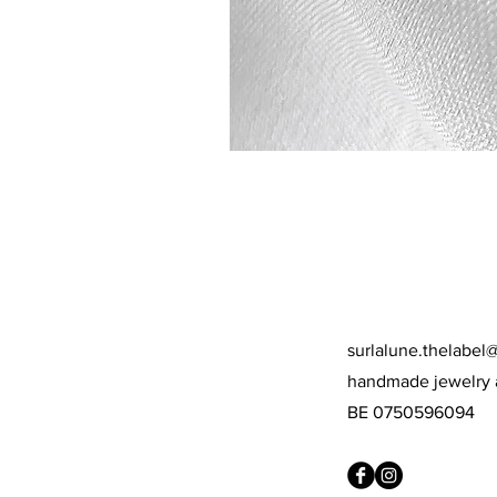
surlalune.thelabel
handmade jewelry 
BE 0750596094