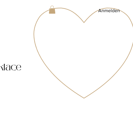
Anmelden
klace