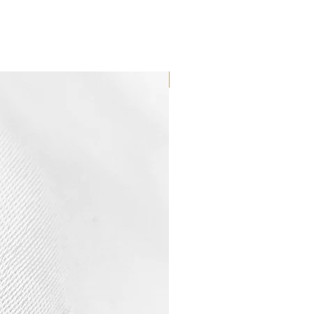
WATERPROOF ☂