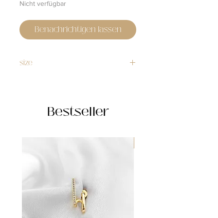
Nicht verfügbar
Benachrichtigen lassen
size
13cm x 7cm x 25.50cm
Bestseller
WATERPROOF ☂