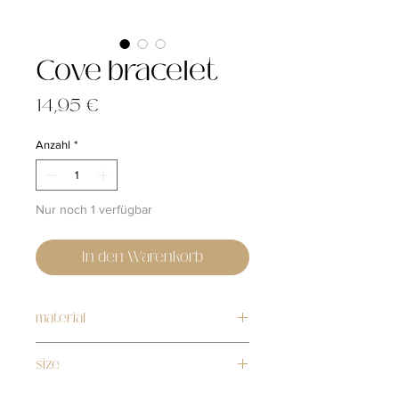
Cove bracelet
Preis
14,95 €
Anzahl
*
Nur noch 1 verfügbar
In den Warenkorb
material
stainless steel
size
17cm + 3cm