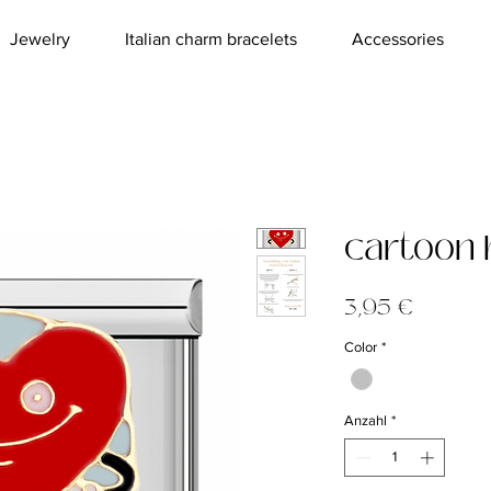
Jewelry
Italian charm bracelets
Accessories
cartoon 
Preis
3,95 €
Color
*
Anzahl
*