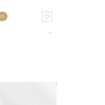
rb
WATERPROOF ☂