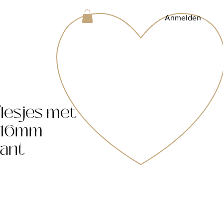
Anmelden
lesjes met
x16mm
ant