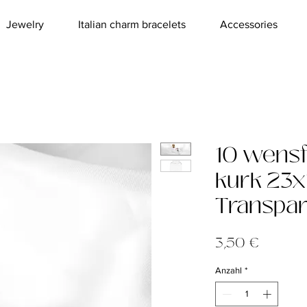
Jewelry
Italian charm bracelets
Accessories
10 wensf
kurk 23
Transpar
Preis
3,50 €
Anzahl
*