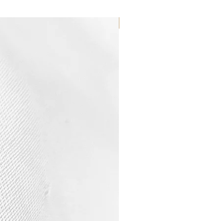
WATERPROOF ☂